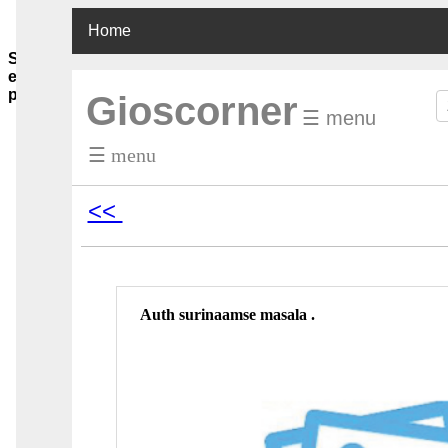
Home
Sauzen-
en-
purees
Gioscorner
☰ menu
Ghee-
olie-
☰ menu
azijn
Soja-
sauzen-
<<
ketjap
Vis-
oester-
Chilli-
sauzen
Pinda-
Auth surinaamse masala .
sauzen
Boemboes
Sambals
Currypasta
Chutney
Jam-
honing