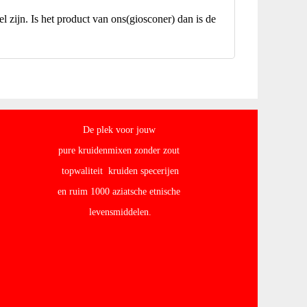
l zijn. Is het product van ons(giosconer) dan is de
De plek voor jouw
pure kruidenmixen zonder zout
topwaliteit kruiden specerijen
en ruim 1000 aziatsche etnische
levensmiddelen.