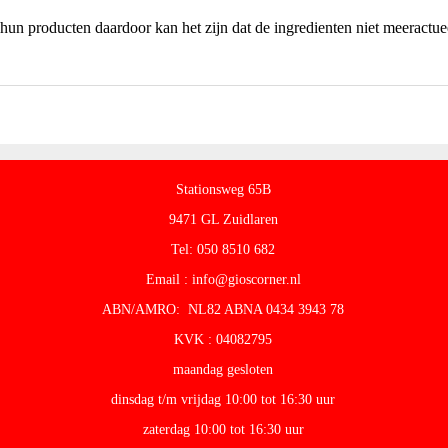
hun producten daardoor kan het zijn dat de ingredienten niet meeractuee
Stationsweg 65B
9471 GL Zuidlaren
Tel: 050 8510 682
Email : info@gioscorner.nl
ABN/AMRO: NL82 ABNA 0434 3943 78
KVK : 04082795
maandag gesloten
dinsdag t/m vrijdag 10:00 tot 16:30 uur
zaterdag 10:00 tot 16:30 uur