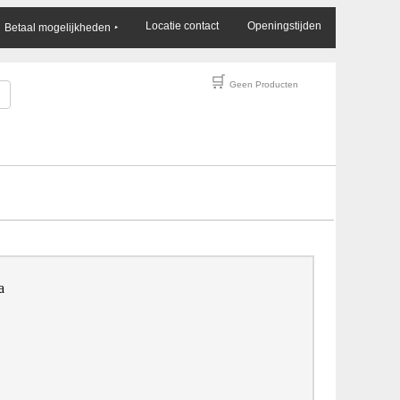
×
Locatie contact
Openingstijden
Betaal mogelijkheden
‣
🛒
Geen Producten
a