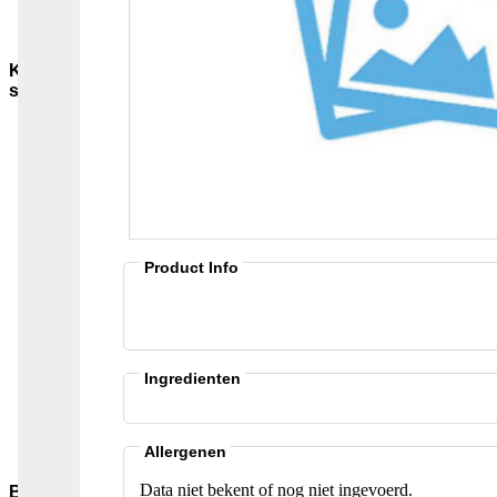
Sauzen-
overig
Kruiden-
specerijen
Bouillon-
Jus-
Zout
GC-
Kruidenmixen-
zonder-
zout
Product Info
Thee
Groenten
Pepers
Zaden-
en-
Pitten
Ingredienten
Bladkruiden
Specerijen
Andere-
Allergenen
merken
Data niet bekent of nog niet ingevoerd.
Bakmiddelen