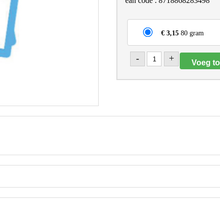
ean code : 8718868283498
€ 3,15
80 gram
-
+