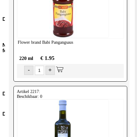
Snacks-
Snoep
Dranken
Frisdranken
Wijn
Flower brand
Babi Pangangsaus
Non-
food
€ 1.95
220 ml
Kookmiddelen
Nonfood-
-
+
Overig
Boeken
Verzorging
Artikel 2217:
Diversen
Beschikbaar: 0
Diversen
Diepvries
Dvr-
Groenten
Dvr-