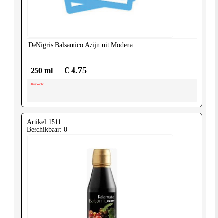
United-
Kingdom
DeNigris
Balsamico Azijn uit Modena
€ 4.75
250 ml
Uitverkocht
Artikel 1511:
Beschikbaar: 0