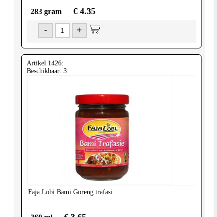
€ 4.35
283 gram
-
+
Artikel 1426:
Beschikbaar: 3
Faja Lobi
Bami Goreng trafasi
€ 3.65