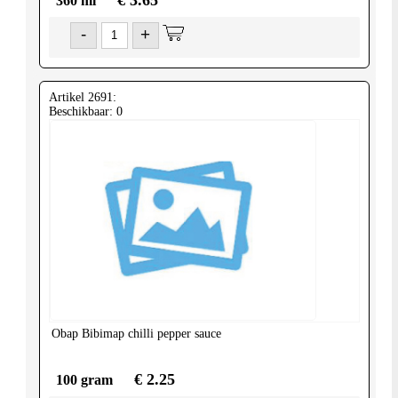
360 ml
-
+
Artikel 2691:
Beschikbaar: 0
Obap
Bibimap chilli pepper sauce
€ 2.25
100 gram