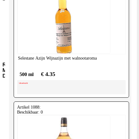
Aromawater
Kleur-
en-
Smaakstoffen
Gist-
AgarAgar
Suiker-
en-
siropen
Selestane
Azijn Wijnazijn met walnootaroma
Rijst-
Meel-
€ 4.35
500 ml
Deegwaar
Uitverkocht
Meel-
Granen
Instant-
soepen
Artikel 1088:
Rijst-
Beschikbaar: 0
Jasmijn-
(pandan)
Rijst-
Basmati
Rijst-