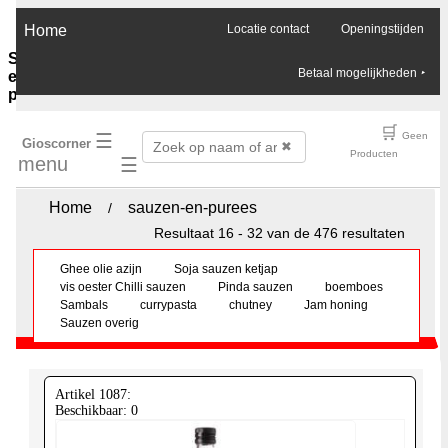
×
Home
Locatie contact
Openingstijden
Sauzen-
Betaal mogelijkheden
‣
en-
purees
Ghee-
🛒
☰
Geen
Gioscorner
olie-
✖
Producten
menu
☰
azijn
Soja-
sauzen-
Home
sauzen-en-purees
/
ketjap
Resultaat 16 - 32 van de 476 resultaten
Vis-
oester-
Ghee olie azijn
Soja sauzen ketjap
Chilli-
vis oester Chilli sauzen
Pinda sauzen
boemboes
sauzen
Sambals
currypasta
chutney
Jam honing
Pinda-
Sauzen overig
sauzen
Boemboes
Sambals
Currypasta
Artikel 1087:
Chutney
Beschikbaar: 0
Jam-
honing