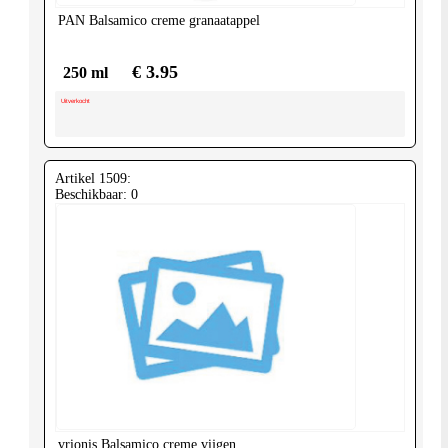
PAN
Balsamico creme granaatappel
€ 3.95
250 ml
Uitverkocht
Artikel 1509:
Beschikbaar: 0
vrionis
Balsamico creme vijgen