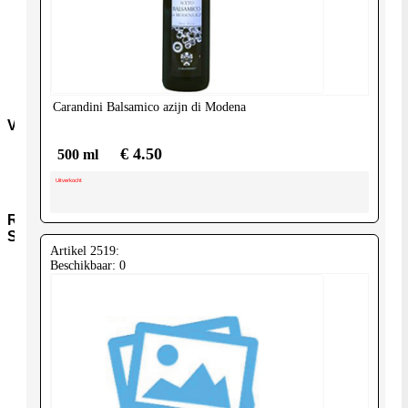
Deeg-
snacks
Dvr-
Overig
Dvr-
Vis
Carandini
Balsamico azijn di Modena
Vers
€ 4.50
500 ml
Zuivel
Vlees
Uitverkocht
Groenten
Regioniale-
Selecties
Artikel 2519:
Beschikbaar: 0
Turks-
Marokkaans
Balkan-
midden-
oosten
Japan
Biologisch
Mediterraans
Grieks