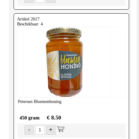
Artikel 2017:
Beschikbaar: 4
Petersen
Bloemenhoning
€ 8.50
450 gram
-
+