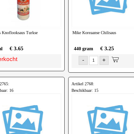
s
Knoflooksaus Turkse
Mike
Koreaanse Chilisaus
€ 3.65
€ 3.25
ml
440 gram
erkocht
-
+
 2765:
Artikel 2768:
baar: 16
Beschikbaar: 15