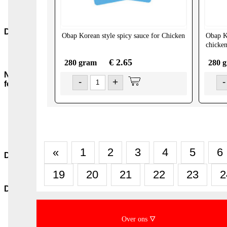
Snacks-
Snoep
Dranken
Obap
Korean style spicy sauce for Chicken
Obap
K
chicke
Frisdranken
Wijn
€ 2.65
280 gram
280 
Non-
-
+
-
food
Kookmiddelen
Nonfood-
Overig
Boeken
Verzorging
«
1
2
3
4
5
6
Diversen
Diversen
19
20
21
22
23
2
Diepvries
Dvr-
Groenten
Over ons 🜄
Dvr-