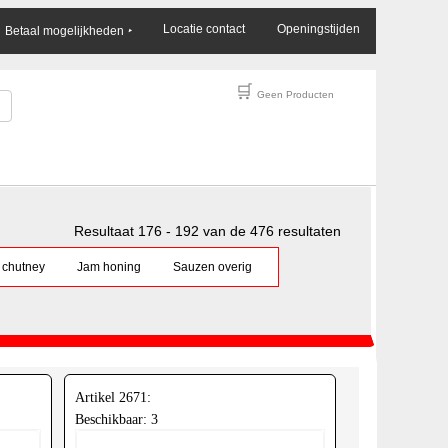
×
Locatie contact
Openingstijden
Betaal mogelijkheden
‣
🛒
Geen Producten
Resultaat 176 - 192 van de 476 resultaten
chutney
Jam honing
Sauzen overig
Artikel 2671:
Beschikbaar: 3