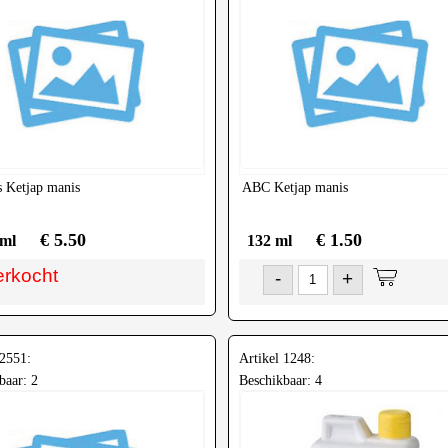
s
Ketjap manis
ABC
Ketjap manis
€ 5.50
€ 1.50
 ml
132 ml
erkocht
-
+
 2551:
Artikel 1248:
baar: 2
Beschikbaar: 4