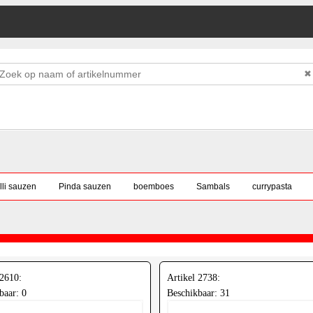
✖
lli sauzen
Pinda sauzen
boemboes
Sambals
currypasta
 2610:
Artikel 2738:
baar: 0
Beschikbaar: 31