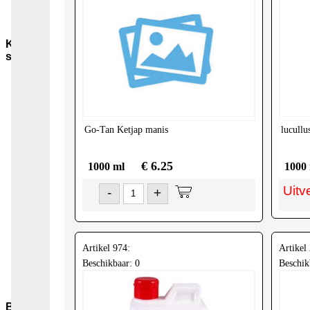
Sauzen-
overig
Kruiden-
specerijen
Bouillon-
Jus-
Zout
GC-
Kruidenmixen-
Go-Tan
Ketjap manis
lucullu
zonder-
zout
€ 6.25
1000 ml
1000
Thee
Groenten
Uitv
-
+
Pepers
Zaden-
en-
Pitten
Bladkruiden
Artikel 974:
Artikel
Specerijen
Beschikbaar: 0
Beschik
Andere-
merken
Bakmiddelen