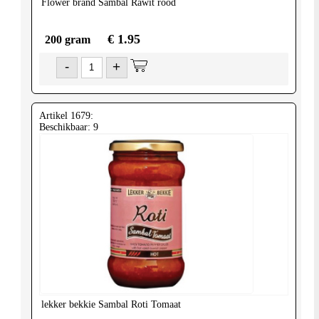
Flower brand
Sambal Rawit rood
€ 1.95
200 gram
-
+
Artikel 1679:
Beschikbaar: 9
lekker bekkie
Sambal Roti Tomaat