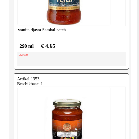
United-
Kingdom
wanita djawa
Sambal peteh
€ 4.65
290 ml
Uitverkocht
Artikel 1353:
Beschikbaar: 1