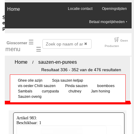
×
Home
Locatie contact
Openingstijden
Sauzen-
Betaal mogelijkheden
‣
en-
purees
Ghee-
🛒
☰
Geen
Gioscorner
olie-
✖
Producten
menu
☰
azijn
Soja-
sauzen-
Home
sauzen-en-purees
/
ketjap
Resultaat 336 - 352 van de 476 resultaten
Vis-
oester-
Ghee olie azijn
Soja sauzen ketjap
Chilli-
vis oester Chilli sauzen
Pinda sauzen
boemboes
sauzen
Sambals
currypasta
chutney
Jam honing
Pinda-
Sauzen overig
sauzen
Boemboes
Sambals
Currypasta
Artikel 983:
Chutney
Beschikbaar: 1
Jam-
honing