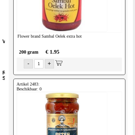
Deeg-
snacks
Dvr-
Overig
Dvr-
Vis
Flower brand
Sambal Oelek extra hot
Vers
€ 1.95
Zuivel
200 gram
Vlees
-
+
Groenten
Regioniale-
Selecties
Artikel 2483:
Turks-
Beschikbaar: 0
Marokkaans
Balkan-
midden-
oosten
Japan
Biologisch
Mediterraans
Grieks