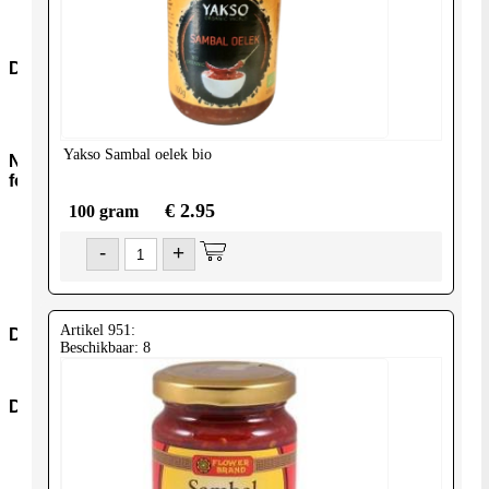
Snacks-
Snoep
Dranken
Frisdranken
Wijn
Yakso
Sambal oelek bio
Non-
food
€ 2.95
100 gram
Kookmiddelen
Nonfood-
-
+
Overig
Boeken
Verzorging
Artikel 951:
Diversen
Beschikbaar: 8
Diversen
Diepvries
Dvr-
Groenten
Dvr-