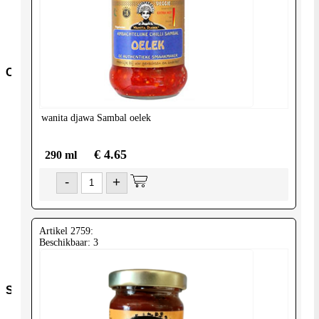
overig
Pasta-
en-
noodles
Conserven
Conserven-
fruit
wanita djawa
Sambal oelek
Cocos-
Producten
Granen-
€ 4.65
290 ml
peulvruchten
Conserven-
-
+
groente
Olijven-
Mezze
Conserven-
Artikel 2759:
vlees-
Beschikbaar: 3
vis
Tomaten
Snacks
Kroepoek