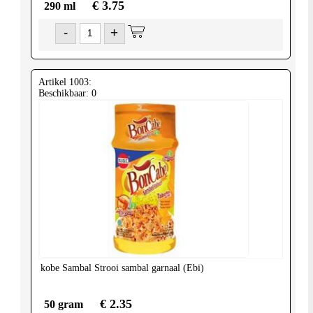
€ 3.75
290 ml
-
+
Artikel 1003:
Beschikbaar: 0
kobe
Sambal Strooi sambal garnaal (Ebi)
€ 2.35
50 gram