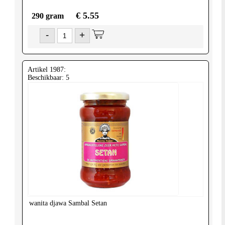
€ 5.55
290 gram
-
+
Artikel 1987:
Beschikbaar: 5
wanita djawa
Sambal Setan