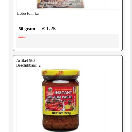
Lobo
tom ka
€ 1.25
50 gram
Uitverkocht
Artikel 962:
Beschikbaar: 2