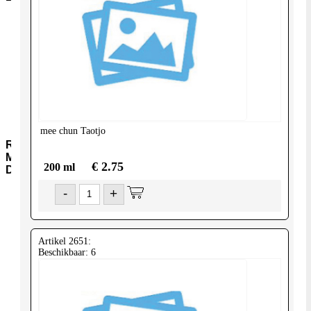
Aromawater
Kleur-
en-
Smaakstoffen
Gist-
AgarAgar
Suiker-
en-
siropen
mee chun
Taotjo
Rijst-
Meel-
€ 2.75
200 ml
Deegwaar
-
+
Meel-
Granen
Instant-
soepen
Artikel 2651:
Rijst-
Beschikbaar: 6
Jasmijn-
(pandan)
Rijst-
Basmati
Rijst-