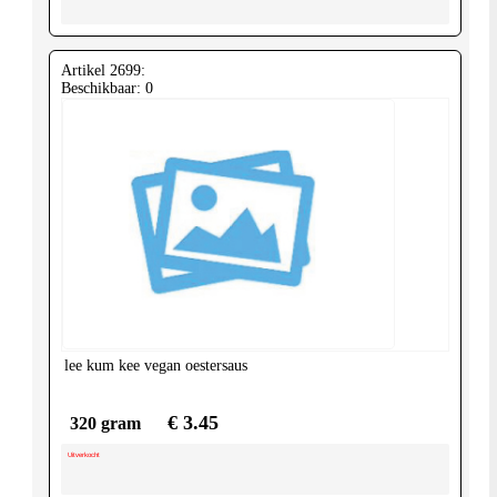
Artikel 2699:
Beschikbaar: 0
lee kum kee
vegan oestersaus
€ 3.45
320 gram
Uitverkocht