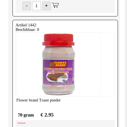
-
+
Artikel 1442:
Beschikbaar: 0
Flower brand
Trassi poeder
€ 2.95
70 gram
Uitverkocht