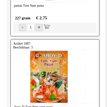
pantai
Tom Yum pasta
€ 2.75
227 gram
-
+
Artikel 1887:
Beschikbaar: 5
Aroy-D
Tom Yum soep pasta