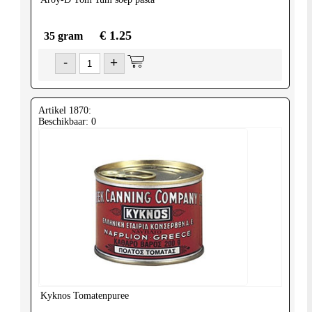
€ 1.25
35 gram
-
+
Artikel 1870:
Beschikbaar: 0
Kyknos
Tomatenpuree