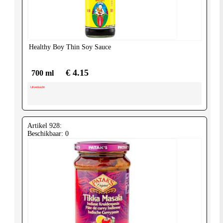
United-
Kingdom
Healthy Boy
Thin Soy Sauce
€ 4.15
700 ml
Uitverkocht
Artikel 928:
Beschikbaar: 0