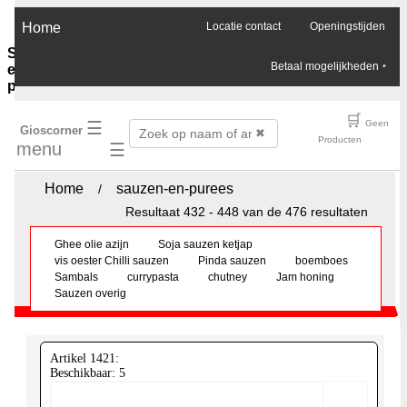
×
Home
Locatie contact
Openingstijden
Sauzen-
Betaal mogelijkheden
‣
en-
purees
Ghee-
🛒
☰
Geen
Gioscorner
olie-
✖
Producten
menu
☰
azijn
Soja-
sauzen-
Home
sauzen-en-purees
/
ketjap
Resultaat 432 - 448 van de 476 resultaten
Vis-
oester-
Ghee olie azijn
Soja sauzen ketjap
Chilli-
vis oester Chilli sauzen
Pinda sauzen
boemboes
sauzen
Sambals
currypasta
chutney
Jam honing
Pinda-
Sauzen overig
sauzen
Boemboes
Sambals
Currypasta
Artikel 1421:
Chutney
Beschikbaar: 5
Jam-
honing