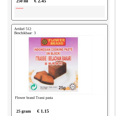
€ 2.45
250 ml
Uitverkocht
Artikel 512:
Beschikbaar: 3
Flower brand
Trassi pasta
€ 1.15
25 gram