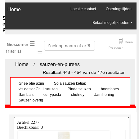
×
Home
Locatie contact
Openingstijden
Sauzen-
Betaal mogelijkheden
‣
en-
purees
Ghee-
🛒
☰
Geen
Gioscorner
olie-
✖
Producten
menu
☰
azijn
Soja-
sauzen-
Home
sauzen-en-purees
/
ketjap
Resultaat 448 - 464 van de 476 resultaten
Vis-
oester-
Ghee olie azijn
Soja sauzen ketjap
Chilli-
vis oester Chilli sauzen
Pinda sauzen
boemboes
sauzen
Sambals
currypasta
chutney
Jam honing
Pinda-
Sauzen overig
sauzen
Boemboes
Sambals
Currypasta
Artikel 2277:
Chutney
Beschikbaar: 0
Jam-
honing