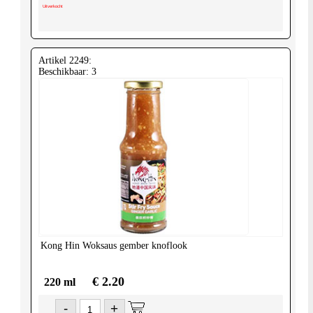
Uitverkocht
Artikel 2249:
Beschikbaar: 3
Kong Hin
Woksaus gember knoflook
€ 2.20
220 ml
-
+