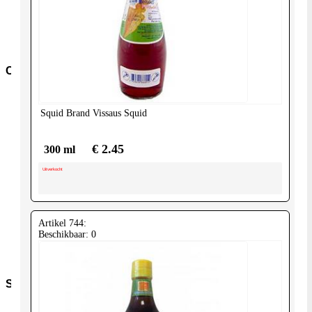
overig
Pasta-
en-
noodles
Conserven
Conserven-
fruit
Squid Brand
Vissaus Squid
Cocos-
Producten
Granen-
€ 2.45
300 ml
peulvruchten
Conserven-
Uitverkocht
groente
Olijven-
Mezze
Conserven-
Artikel 744:
vlees-
Beschikbaar: 0
vis
Tomaten
Snacks
Kroepoek