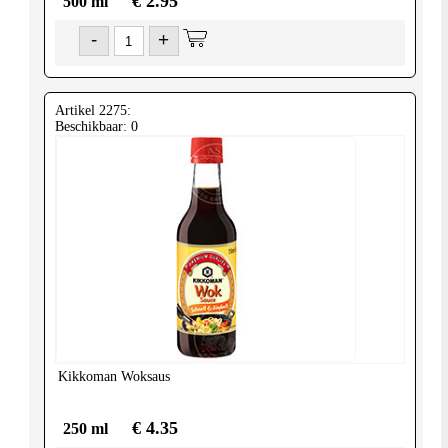
€ 2.95
500 ml
-
+
Artikel 2275:
Beschikbaar: 0
Kikkoman
Woksaus
€ 4.35
250 ml