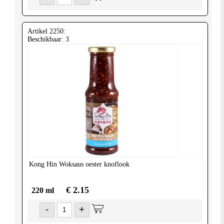
Artikel 2250:
Beschikbaar: 3
Kong Hin
Woksaus oester knoflook
€ 2.15
220 ml
-
+