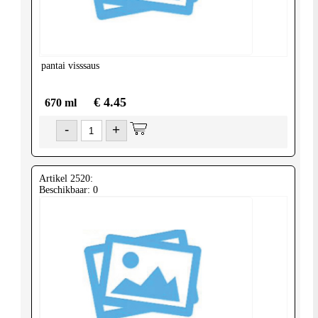
United-
Kingdom
pantai
visssaus
€ 4.45
670 ml
-
+
Artikel 2520:
Beschikbaar: 0