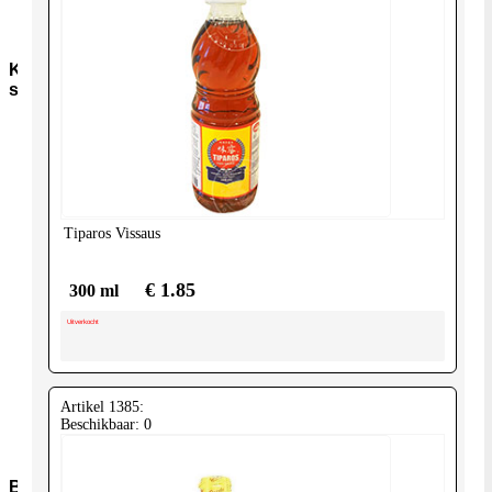
Sauzen-
overig
Kruiden-
specerijen
Bouillon-
Jus-
Zout
GC-
Kruidenmixen-
zonder-
Tiparos
Vissaus
zout
Thee
Groenten
€ 1.85
300 ml
Pepers
Uitverkocht
Zaden-
en-
Pitten
Bladkruiden
Artikel 1385:
Specerijen
Beschikbaar: 0
Andere-
merken
Bakmiddelen