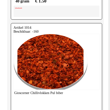
€ 1.50
40 gram
Uitverkocht
Artikel 1014:
Beschikbaar: -160
Gioscorner
Chillivlokken Pul biber