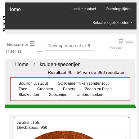
×
Home
Locatie contact
Openingstijden
Sauzen-
Betaal mogelijkheden
‣
en-
purees
Ghee-
🛒
☰
Geen
Gioscorner
olie-
✖
Producten
menu
☰
azijn
Soja-
sauzen-
Home
kruiden-specerijen
/
ketjap
Resultaat 48 - 64 van de 368 resultaten
Vis-
oester-
Bouillon Jus Zout
GC Kruidenmixen zonder zout
Chilli-
Thee
Groenten
Pepers
Zaden en Pitten
sauzen
Bladkruiden
Specerijen
andere-merken
Pinda-
sauzen
Boemboes
Sambals
Currypasta
Artikel 1156:
Chutney
Beschikbaar: 960
Jam-
honing