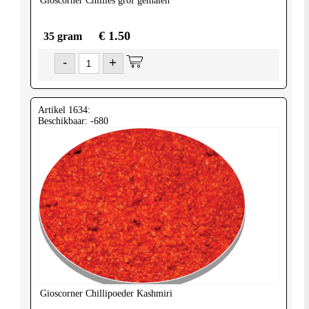
Gioscorner
Chillies grof gemalen
€ 1.50
35 gram
-
+
Artikel 1634:
Beschikbaar: -680
Gioscorner
Chillipoeder Kashmiri