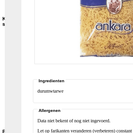
Sauzen-
overig
Kruiden-
specerijen
Bouillon-
Jus-
Zout
GC-
Kruidenmixen-
zonder-
zout
Thee
Groenten
Ingredienten
Pepers
Zaden-
durumwtarwe
en-
Pitten
Bladkruiden
Allergenen
Specerijen
Andere-
Data niet bekent of nog niet ingevoerd.
merken
Let op farikanten veranderen (verbeteren) constant 
Bakmiddelen