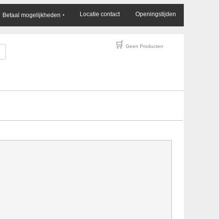
×
Locatie contact
Openingstijden
Betaal mogelijkheden
‣
🛒
Geen Producten