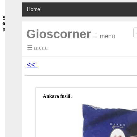
Home
Sauzen-
en-
purees
Gioscorner
☰ menu
Ghee-
olie-
☰ menu
azijn
Soja-
sauzen-
<<
ketjap
Vis-
oester-
Chilli-
sauzen
Pinda-
Ankara fusili .
sauzen
Boemboes
Sambals
Currypasta
Chutney
Jam-
honing