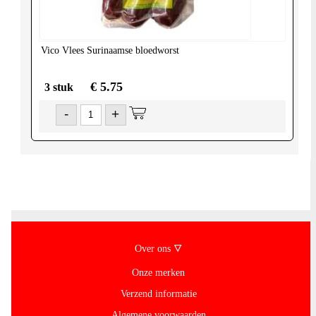
Vico
Vlees Surinaamse bloedworst
€ 5.75
3 stuk
-
+
Over ons 🜄
Onze merken
Verzend informatie
Algemene voorwaarden