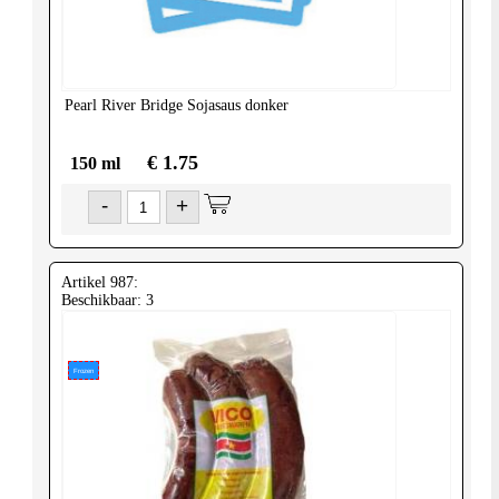
United-
Kingdom
Pearl River Bridge
Sojasaus donker
€ 1.75
150 ml
-
+
Artikel 987:
Beschikbaar: 3
Frozen