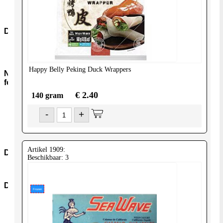
Snacks-
Snoep
Dranken
Frisdranken
Wijn
Happy Belly
Peking Duck Wrappers
Non-
food
€ 2.40
140 gram
Kookmiddelen
Nonfood-
-
+
Overig
Boeken
Verzorging
Artikel 1909:
Diversen
Beschikbaar: 3
Diversen
Diepvries
Frozen
Dvr-
Groenten
Dvr-