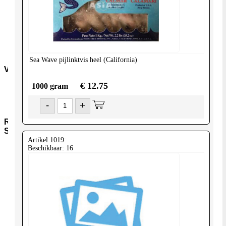
Deeg-
snacks
Dvr-
Overig
Dvr-
Vis
Sea Wave
pijlinktvis heel (California)
Vers
€ 12.75
1000 gram
Zuivel
Vlees
-
+
Groenten
Regioniale-
Selecties
Artikel 1019:
Turks-
Beschikbaar: 16
Marokkaans
Balkan-
midden-
oosten
Japan
Biologisch
Mediterraans
Grieks