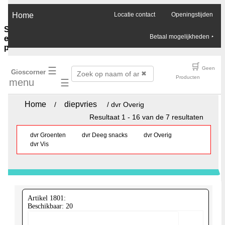
×
Home
Locatie contact
Openingstijden
Sauzen-
Betaal mogelijkheden
‣
en-
purees
Ghee-
🛒
☰
Geen
Gioscorner
olie-
✖
Producten
menu
☰
azijn
Soja-
sauzen-
Home
diepvries
/
/ dvr Overig
ketjap
Resultaat 1 - 16 van de 7 resultaten
Vis-
oester-
dvr Groenten
dvr Deeg snacks
dvr Overig
Chilli-
dvr Vis
sauzen
Pinda-
sauzen
Boemboes
Sambals
Currypasta
Artikel 1801:
Chutney
Beschikbaar: 20
Jam-
honing