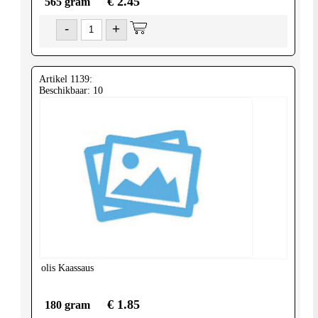
€ 2.45
565 gram
-
+
Artikel 1139:
Beschikbaar: 10
olis
Kaassaus
€ 1.85
180 gram