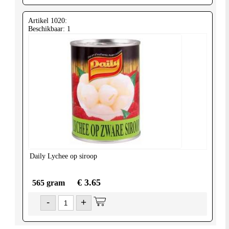
Artikel 1020:
Beschikbaar: 1
Daily
Lychee op siroop
€ 3.65
565 gram
-
+