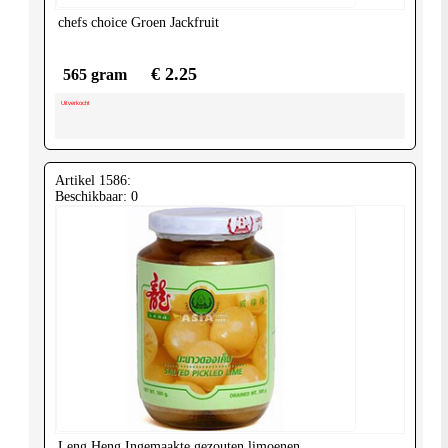
chefs choice
Groen Jackfruit
€ 2.25
565 gram
Uitverkocht
Artikel 1586:
Beschikbaar: 0
Leng Heng
Ingemaakte gezouten limoenen