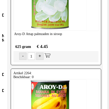
Snacks-
Snoep
Dranken
Frisdranken
Wijn
Aroy-D
Attap palmzaden in siroop
Non-
food
€ 4.45
625 gram
Kookmiddelen
Nonfood-
-
+
Overig
Boeken
Verzorging
Artikel 2264:
Diversen
Beschikbaar: 0
Diversen
Diepvries
Dvr-
Groenten
Dvr-