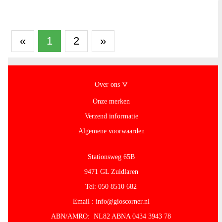
«
1
2
»
Over ons 🜄
Onze merken
Verzend informatie
Algemene voorwaarden
Stationsweg 65B
9471 GL Zuidlaren
Tel: 050 8510 682
Email : info@gioscorner.nl
ABN/AMRO: NL82 ABNA 0434 3943 78