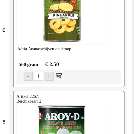
overig
Pasta-
en-
noodles
Conserven
Conserven-
fruit
Adria
Ananasschijven op siroop
Cocos-
Producten
Granen-
€ 2.50
560 gram
peulvruchten
Conserven-
-
+
groente
Olijven-
Mezze
Conserven-
Artikel 2267:
vlees-
Beschikbaar: 2
vis
Tomaten
Snacks
Kroepoek