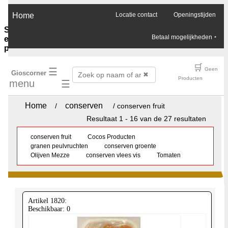
×
Home
Locatie contact
Openingstijden
Sauzen-
Betaal mogelijkheden
‣
en-
purees
Ghee-
🛒
☰
Geen
Gioscorner
olie-
✖
Producten
menu
☰
azijn
Soja-
sauzen-
Home
conserven
/
/ conserven fruit
ketjap
Resultaat 1 - 16 van de 27 resultaten
Vis-
oester-
conserven fruit
Cocos Producten
Chilli-
granen peulvruchten
conserven groente
sauzen
Olijven Mezze
conserven vlees vis
Tomaten
Pinda-
sauzen
Boemboes
Sambals
Currypasta
Artikel 1820:
Chutney
Beschikbaar: 0
Jam-
honing