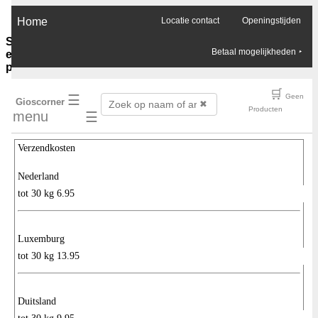
×
Home
Locatie contact
Openingstijden
Sauzen-
Betaal mogelijkheden
‣
en-
purees
Ghee-
🛒
☰
Geen
Gioscorner
olie-
✖
Producten
menu
☰
azijn
Soja-
sauzen-
Verzendkosten
ketjap
Vis-
Nederland
oester-
tot 30 kg 6.95
Chilli-
sauzen
Pinda-
sauzen
Luxemburg
Boemboes
tot 30 kg 13.95
Sambals
Currypasta
Chutney
Jam-
Duitsland
honing