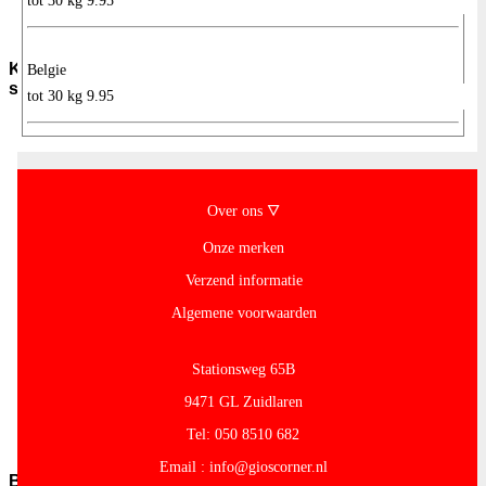
tot 30 kg 9.95
Sauzen-
overig
Kruiden-
Belgie
specerijen
tot 30 kg 9.95
Bouillon-
Jus-
Zout
GC-
Kruidenmixen-
Over ons 🜄
zonder-
zout
Onze merken
Thee
Verzend informatie
Groenten
Pepers
Algemene voorwaarden
Zaden-
en-
Pitten
Stationsweg 65B
Bladkruiden
9471 GL Zuidlaren
Specerijen
Andere-
Tel: 050 8510 682
merken
Email : info@gioscorner.nl
Bakmiddelen