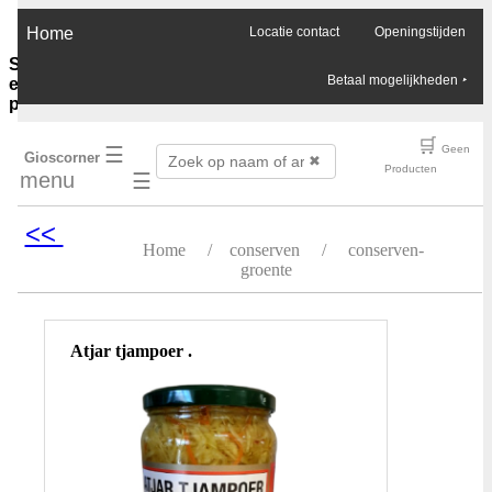
×
Home
Locatie contact
Openingstijden
Sauzen-
Betaal mogelijkheden
‣
en-
purees
Ghee-
🛒
☰
Geen
Gioscorner
olie-
✖
Producten
menu
☰
azijn
Soja-
sauzen-
<<
ketjap
Home
/
conserven
/
conserven-
Vis-
groente
oester-
Chilli-
sauzen
Pinda-
Atjar tjampoer .
sauzen
Boemboes
Sambals
Currypasta
Chutney
Jam-
honing