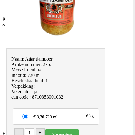
Sauzen-
overig
Kruiden-
specerijen
Bouillon-
Jus-
Zout
GC-
Kruidenmixen-
Naam: Atjar tjampoer
zonder-
Artikelnummer: 2753
zout
Merk: Lucullus
Thee
Inhoud: 720 ml
Groenten
Beschikbaarheid: 1
Pepers
Verpakking:
Zaden-
Verzenden: ja
en-
ean code : 8710853001032
Pitten
Bladkruiden
Specerijen
€ kg
€ 3,20
720 ml
Andere-
merken
-
+
Bakmiddelen