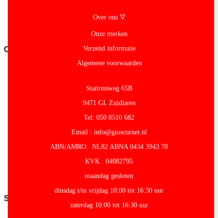
overig
Pasta-
Over ons 🜄
en-
noodles
Onze merken
Verzend informatie
Conserven
Algemene voorwaarden
Conserven-
fruit
Cocos-
Stationsweg 65B
Producten
Granen-
9471 GL Zuidlaren
peulvruchten
Tel: 050 8510 682
Conserven-
groente
Email : info@gioscorner.nl
Olijven-
Mezze
ABN/AMRO: NL82 ABNA 0434 3943 78
Conserven-
KVK : 04082795
vlees-
vis
maandag gesloten
Tomaten
dinsdag t/m vrijdag 10:00 tot 16:30 uur
Snacks
zaterdag 10:00 tot 16:30 uur
Kroepoek