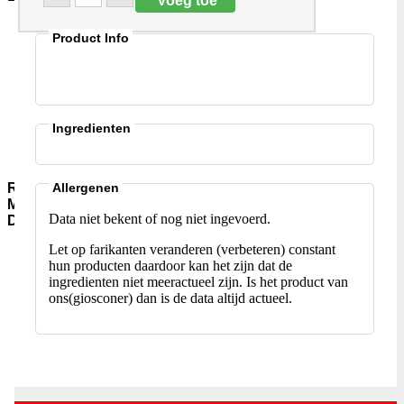
Aromawater
Product Info
Kleur-
en-
Smaakstoffen
Gist-
AgarAgar
Suiker-
Ingredienten
en-
siropen
Rijst-
Allergenen
Meel-
Data niet bekent of nog niet ingevoerd.
Deegwaar
Let op farikanten veranderen (verbeteren) constant
Meel-
hun producten daardoor kan het zijn dat de
Granen
ingredienten niet meeractueel zijn. Is het product van
Instant-
ons(giosconer) dan is de data altijd actueel.
soepen
Rijst-
Jasmijn-
(pandan)
Rijst-
Basmati
Rijst-