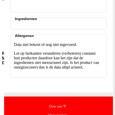
Aromawater
Kleur-
en-
Ingredienten
Smaakstoffen
Gist-
AgarAgar
Suiker-
Allergenen
en-
Data niet bekent of nog niet ingevoerd.
siropen
Let op farikanten veranderen (verbeteren) constant
Rijst-
hun producten daardoor kan het zijn dat de
Meel-
ingredienten niet meeractueel zijn. Is het product van
Deegwaar
ons(giosconer) dan is de data altijd actueel.
Meel-
Granen
Instant-
soepen
Rijst-
Jasmijn-
(pandan)
Rijst-
Over ons 🜄
Basmati
Rijst-