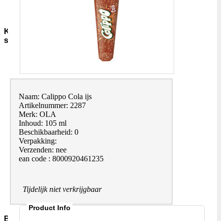
Sauzen-
overig
Kruiden-
specerijen
Bouillon-
Jus-
Zout
GC-
Kruidenmixen-
Naam: Calippo Cola ijs
zonder-
Artikelnummer: 2287
zout
Merk: OLA
Thee
Inhoud: 105 ml
Groenten
Beschikbaarheid: 0
Pepers
Verpakking:
Zaden-
Verzenden: nee
en-
ean code : 8000920461235
Pitten
Bladkruiden
Specerijen
Tijdelijk niet verkrijgbaar
Andere-
merken
Product Info
Bakmiddelen