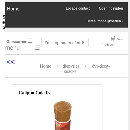
×
Home
Locatie contact
Openingstijden
Sauzen-
Betaal mogelijkheden
‣
en-
purees
Ghee-
🛒
☰
Geen
Gioscorner
olie-
✖
Producten
menu
☰
azijn
Soja-
sauzen-
<<
ketjap
Home
/
diepvries
/
dvr-deeg-
Vis-
snacks
oester-
Chilli-
sauzen
Pinda-
Calippo Cola ijs .
sauzen
Boemboes
Sambals
Currypasta
Chutney
Jam-
honing