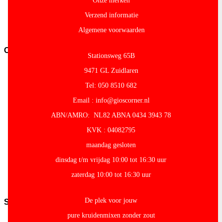
Onze merken
overig
Verzend informatie
Pasta-
en-
Algemene voorwaarden
noodles
Conserven
Stationsweg 65B
Conserven-
9471 GL Zuidlaren
fruit
Cocos-
Tel: 050 8510 682
Producten
Email : info@gioscorner.nl
Granen-
peulvruchten
ABN/AMRO: NL82 ABNA 0434 3943 78
Conserven-
groente
KVK : 04082795
Olijven-
maandag gesloten
Mezze
Conserven-
dinsdag t/m vrijdag 10:00 tot 16:30 uur
vlees-
zaterdag 10:00 tot 16:30 uur
vis
Tomaten
De plek voor jouw
Snacks
pure kruidenmixen zonder zout
Kroepoek