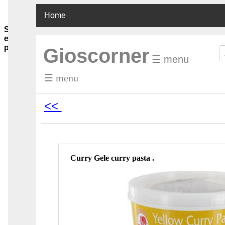
Home
Sauzen-
en-
purees
Gioscorner
☰ menu
Ghee-
olie-
☰ menu
azijn
Soja-
sauzen-
<<
ketjap
Vis-
oester-
Chilli-
sauzen
Pinda-
Curry Gele curry pasta .
sauzen
Boemboes
Sambals
Currypasta
Chutney
Jam-
honing