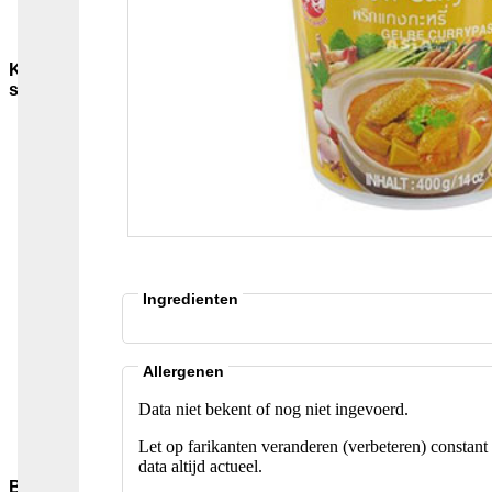
Sauzen-
overig
Kruiden-
specerijen
Bouillon-
Jus-
Zout
GC-
Kruidenmixen-
zonder-
zout
Thee
Groenten
Ingredienten
Pepers
Zaden-
en-
Pitten
Allergenen
Bladkruiden
Data niet bekent of nog niet ingevoerd.
Specerijen
Andere-
Let op farikanten veranderen (verbeteren) constant 
merken
data altijd actueel.
Bakmiddelen