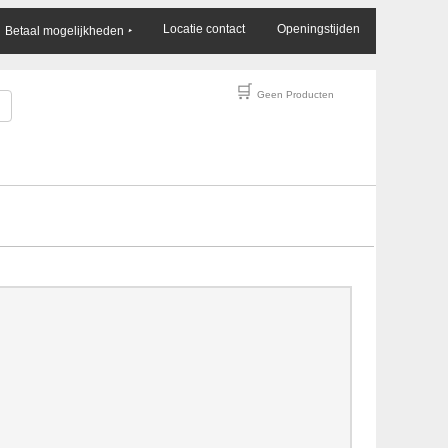
×
Locatie contact
Openingstijden
Betaal mogelijkheden
‣
🛒
Geen Producten