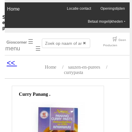
×
Home
Locatie contact
Openingstijden
Sauzen-
Betaal mogelijkheden
‣
en-
purees
Ghee-
🛒
☰
Geen
Gioscorner
olie-
✖
Producten
menu
☰
azijn
Soja-
sauzen-
<<
ketjap
Home
/
sauzen-en-purees
/
Vis-
currypasta
oester-
Chilli-
sauzen
Pinda-
Curry Panang .
sauzen
Boemboes
Sambals
Currypasta
Chutney
Jam-
honing