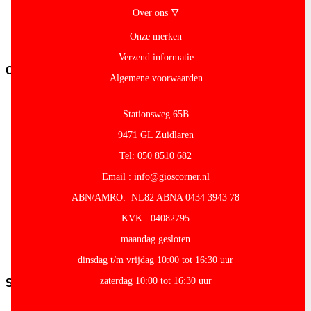
overig
Over ons 🜄
Pasta-
en-
Onze merken
noodles
Verzend informatie
Conserven
Algemene voorwaarden
Conserven-
fruit
Stationsweg 65B
Cocos-
Producten
9471 GL Zuidlaren
Granen-
Tel: 050 8510 682
peulvruchten
Conserven-
Email : info@gioscorner.nl
groente
Olijven-
ABN/AMRO: NL82 ABNA 0434 3943 78
Mezze
KVK : 04082795
Conserven-
vlees-
maandag gesloten
vis
Tomaten
dinsdag t/m vrijdag 10:00 tot 16:30 uur
zaterdag 10:00 tot 16:30 uur
Snacks
Kroepoek