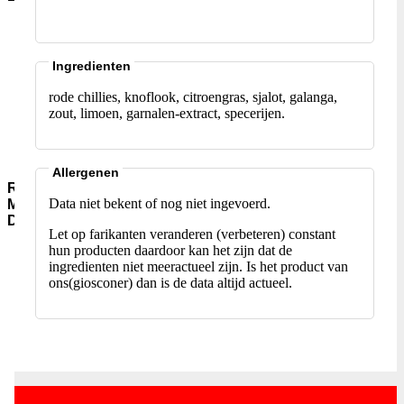
Aromawater
Kleur-
en-
Ingredienten
Smaakstoffen
Gist-
rode chillies, knoflook, citroengras, sjalot, galanga,
AgarAgar
zout, limoen, garnalen-extract, specerijen.
Suiker-
en-
siropen
Allergenen
Rijst-
Data niet bekent of nog niet ingevoerd.
Meel-
Deegwaar
Let op farikanten veranderen (verbeteren) constant
Meel-
hun producten daardoor kan het zijn dat de
Granen
ingredienten niet meeractueel zijn. Is het product van
ons(giosconer) dan is de data altijd actueel.
Instant-
soepen
Rijst-
Jasmijn-
(pandan)
Rijst-
Basmati
Rijst-