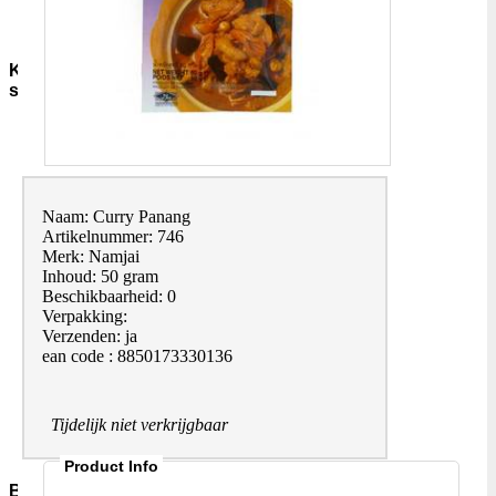
Sauzen-
overig
Kruiden-
specerijen
Bouillon-
Jus-
Zout
GC-
Kruidenmixen-
Naam: Curry Panang
zonder-
Artikelnummer: 746
zout
Merk: Namjai
Thee
Inhoud: 50 gram
Groenten
Beschikbaarheid: 0
Pepers
Verpakking:
Zaden-
Verzenden: ja
en-
ean code : 8850173330136
Pitten
Bladkruiden
Specerijen
Tijdelijk niet verkrijgbaar
Andere-
merken
Product Info
Bakmiddelen