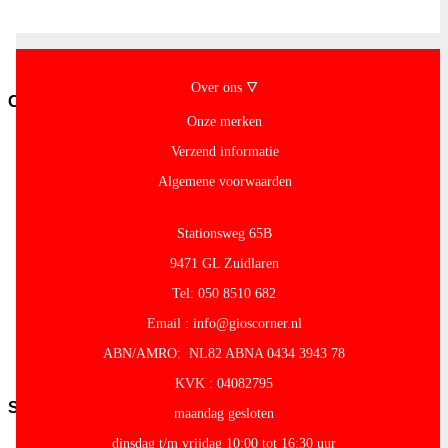
overig
Pasta-
en-
noodles
Over ons 🜄
Conserven
Onze merken
Conserven-
fruit
Verzend informatie
Cocos-
Algemene voorwaarden
Producten
Granen-
peulvruchten
Stationsweg 65B
Conserven-
groente
9471 GL Zuidlaren
Olijven-
Tel: 050 8510 682
Mezze
Conserven-
Email : info@gioscorner.nl
vlees-
ABN/AMRO: NL82 ABNA 0434 3943 78
vis
Tomaten
KVK : 04082795
Snacks
maandag gesloten
Kroepoek
dinsdag t/m vrijdag 10:00 tot 16:30 uur