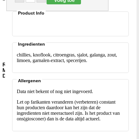
Aromawater
Product Info
Kleur-
en-
Smaakstoffen
Gist-
AgarAgar
Suiker-
Ingredienten
en-
siropen
chillies, knoflook, citroengras, sjalot, galanga, zout,
limoen, garnalen-extract, specerijen.
Rijst-
Meel-
Deegwaar
Allergenen
Meel-
Data niet bekent of nog niet ingevoerd.
Granen
Instant-
Let op farikanten veranderen (verbeteren) constant
soepen
hun producten daardoor kan het zijn dat de
Rijst-
ingredienten niet meeractueel zijn. Is het product van
Jasmijn-
ons(giosconer) dan is de data altijd actueel.
(pandan)
Rijst-
Basmati
Rijst-