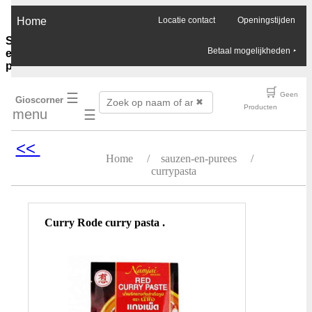
×
Home
Locatie contact
Openingstijden
Sauzen-
Betaal mogelijkheden
‣
en-
purees
Ghee-
🛒
☰
Geen
Gioscorner
olie-
✖
Producten
menu
☰
azijn
Soja-
sauzen-
<<
ketjap
Home
/
sauzen-en-purees
/
Vis-
currypasta
oester-
Chilli-
sauzen
Pinda-
Curry Rode curry pasta .
sauzen
Boemboes
Sambals
Currypasta
Chutney
Jam-
honing