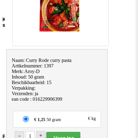
Sauzen-
overig
Kruiden-
specerijen
Bouillon-
Jus-
Zout
GC-
Kruidenmixen-
Naam: Curry Rode curry pasta
zonder-
Artikelnummer: 1397
zout
Merk: Aroy-D
Thee
Inhoud: 50 gram
Groenten
Beschikbaarheid: 15
Pepers
Verpakking:
Zaden-
Verzenden: ja
en-
ean code : 016229906399
Pitten
Bladkruiden
Specerijen
€ kg
€ 1,25
50 gram
Andere-
merken
-
+
Bakmiddelen