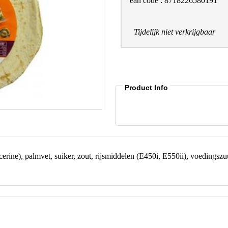
ean code : 8718226580191
Tijdelijk niet verkrijgbaar
Product Info