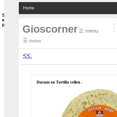
Home
Sauzen-
en-
purees
Gioscorner
☰ menu
Ghee-
olie-
☰ menu
azijn
Soja-
sauzen-
<<
ketjap
Vis-
oester-
Chilli-
sauzen
Pinda-
Durum en Tortilla vellen .
sauzen
Boemboes
Sambals
Currypasta
Chutney
Jam-
honing