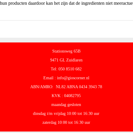
hun producten daardoor kan het zijn dat de ingredienten niet meeractuee
Stationsweg 65B
9471 GL Zuidlaren
Tel: 050 8510 682
Email : info@gioscorner.nl
ABN/AMRO: NL82 ABNA 0434 3943 78
KVK : 04082795
maandag gesloten
dinsdag t/m vrijdag 10:00 tot 16:30 uur
zaterdag 10:00 tot 16:30 uur