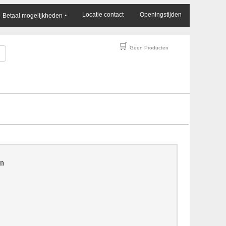
×
Locatie contact
Openingstijden
Betaal mogelijkheden
‣
🛒
Geen Producten
en