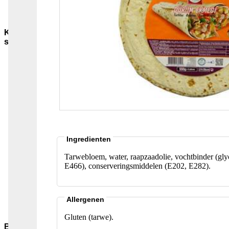
Sauzen-
overig
Kruiden-
specerijen
Bouillon-
Jus-
Zout
GC-
Kruidenmixen-
zonder-
zout
Thee
Groenten
Ingredienten
Pepers
Zaden-
Tarwebloem, water, raapzaadolie, vochtbinder (glycerine), palmvet, suiker, zout, rijsmiddelen (E450i, E550ii), voedingszuur E296, emulgator E471, stabilisatoren (E412,
en-
E466), conserveringsmiddelen (E202, E282).
Pitten
Bladkruiden
Specerijen
Allergenen
Andere-
merken
Gluten (tarwe).
Bakmiddelen