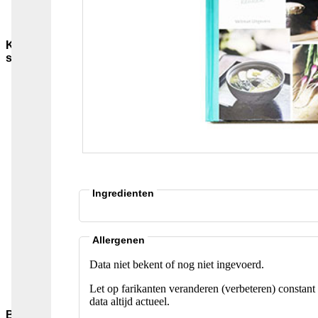
Sauzen-
overig
Kruiden-
specerijen
Bouillon-
Jus-
Zout
GC-
Kruidenmixen-
zonder-
zout
Thee
Groenten
Ingredienten
Pepers
Zaden-
en-
Pitten
Allergenen
Bladkruiden
Data niet bekent of nog niet ingevoerd.
Specerijen
Andere-
Let op farikanten veranderen (verbeteren) constant 
merken
data altijd actueel.
Bakmiddelen