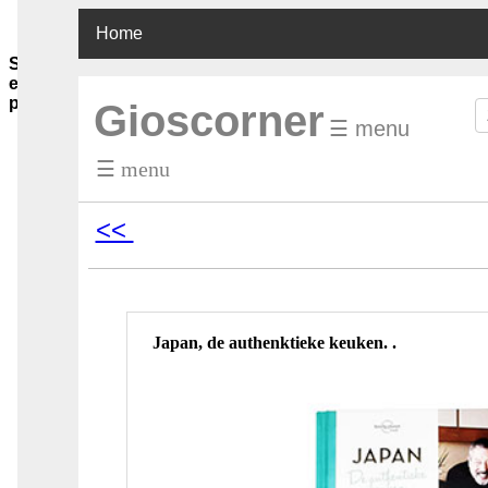
Home
Sauzen-
en-
purees
Gioscorner
☰ menu
Ghee-
olie-
☰ menu
azijn
Soja-
sauzen-
<<
ketjap
Vis-
oester-
Chilli-
sauzen
Pinda-
Japan, de authenktieke keuken. .
sauzen
Boemboes
Sambals
Currypasta
Chutney
Jam-
honing