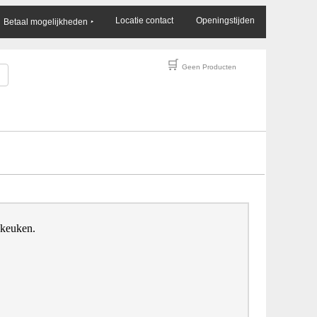
×
Locatie contact
Openingstijden
Betaal mogelijkheden
‣
🛒
Geen Producten
 keuken.