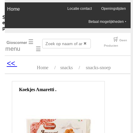
×
Home
Locatie contact
Openingstijden
Sauzen-
Betaal mogelijkheden
‣
en-
purees
Ghee-
🛒
☰
Geen
Gioscorner
olie-
✖
Producten
menu
☰
azijn
Soja-
sauzen-
<<
ketjap
Home
/
snacks
/
snacks-snoep
Vis-
oester-
Chilli-
sauzen
Koekjes Amaretti .
Pinda-
sauzen
Boemboes
Sambals
Currypasta
Chutney
Jam-
honing