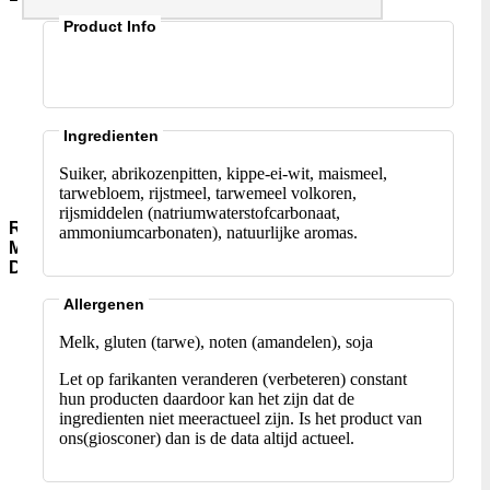
Product Info
Aromawater
Kleur-
en-
Smaakstoffen
Gist-
AgarAgar
Ingredienten
Suiker-
en-
Suiker, abrikozenpitten, kippe-ei-wit, maismeel,
siropen
tarwebloem, rijstmeel, tarwemeel volkoren,
rijsmiddelen (natriumwaterstofcarbonaat,
Rijst-
ammoniumcarbonaten), natuurlijke aromas.
Meel-
Deegwaar
Meel-
Allergenen
Granen
Melk, gluten (tarwe), noten (amandelen), soja
Instant-
soepen
Let op farikanten veranderen (verbeteren) constant
Rijst-
hun producten daardoor kan het zijn dat de
Jasmijn-
ingredienten niet meeractueel zijn. Is het product van
(pandan)
ons(giosconer) dan is de data altijd actueel.
Rijst-
Basmati
Rijst-