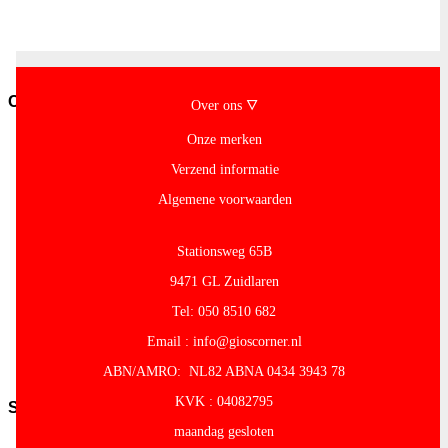
overig
Pasta-
en-
noodles
Conserven
Over ons 🜄
Conserven-
Onze merken
fruit
Verzend informatie
Cocos-
Producten
Algemene voorwaarden
Granen-
peulvruchten
Conserven-
Stationsweg 65B
groente
Olijven-
9471 GL Zuidlaren
Mezze
Tel: 050 8510 682
Conserven-
vlees-
Email : info@gioscorner.nl
vis
ABN/AMRO: NL82 ABNA 0434 3943 78
Tomaten
KVK : 04082795
Snacks
maandag gesloten
Kroepoek