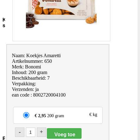
Sauzen-
overig
Kruiden-
specerijen
Bouillon-
Jus-
Zout
GC-
Naam: Koekjes Amaretti
Kruidenmixen-
Artikelnummer: 650
zonder-
Merk: Bonomi
zout
Inhoud: 200 gram
Thee
Beschikbaarheid: 7
Groenten
Verpakking:
Pepers
Verzenden: ja
Zaden-
ean code : 8002720004100
en-
Pitten
Bladkruiden
€ kg
€ 2,95
200 gram
Specerijen
Andere-
merken
-
+
Bakmiddelen