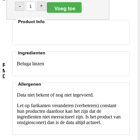
-
+
Aromawater
Kleur-
en-
Product Info
Smaakstoffen
Gist-
AgarAgar
Suiker-
en-
Ingredienten
siropen
Beluga linzen
Rijst-
Meel-
Deegwaar
Allergenen
Meel-
Granen
Data niet bekent of nog niet ingevoerd.
Instant-
soepen
Let op farikanten veranderen (verbeteren) constant
Rijst-
hun producten daardoor kan het zijn dat de
Jasmijn-
ingredienten niet meeractueel zijn. Is het product van
(pandan)
ons(giosconer) dan is de data altijd actueel.
Rijst-
Basmati
Rijst-