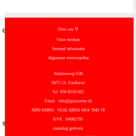
overig
Pasta-
en-
noodles
Over ons 🜄
Conserven
Onze merken
Conserven-
fruit
Verzend informatie
Cocos-
Producten
Algemene voorwaarden
Granen-
peulvruchten
Stationsweg 65B
Conserven-
groente
9471 GL Zuidlaren
Olijven-
Mezze
Tel: 050 8510 682
Conserven-
Email : info@gioscorner.nl
vlees-
vis
ABN/AMRO: NL82 ABNA 0434 3943 78
Tomaten
KVK : 04082795
Snacks
maandag gesloten
Kroepoek