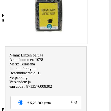
Sauzen-
overig
Kruiden-
specerijen
Bouillon-
Jus-
Zout
GC-
Kruidenmixen-
zonder-
Naam: Linzen beluga
zout
Artikelnummer: 1078
Thee
Merk: Terrasana
Groenten
Inhoud: 500 gram
Pepers
Beschikbaarheid: 11
Zaden-
Verpakking:
en-
Verzenden: ja
Pitten
ean code : 8713576008302
Bladkruiden
Specerijen
Andere-
merken
€ kg
€ 5,25
500 gram
Bakmiddelen