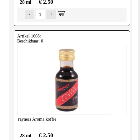
€ 2.50
28 ml
-
+
Artikel 1608:
Beschikbaar: 0
rayners
Aroma koffie
€ 2.50
28 ml