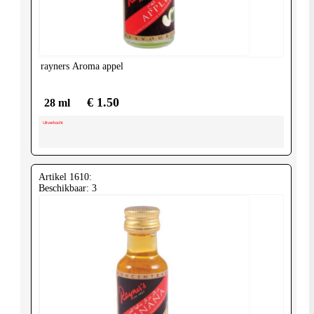
United-
Kingdom
rayners
Aroma appel
€ 1.50
28 ml
Uitverkocht
Artikel 1610:
Beschikbaar: 3