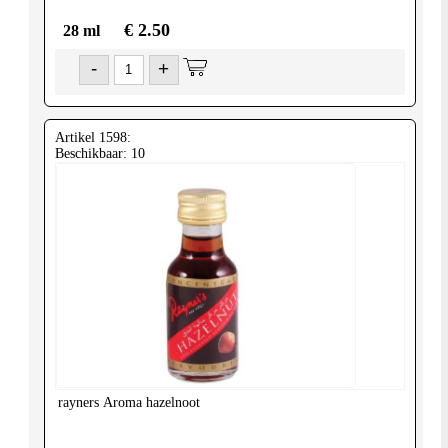
€ 2.50
28 ml
-
+
Artikel 1598:
Beschikbaar: 10
rayners
Aroma hazelnoot