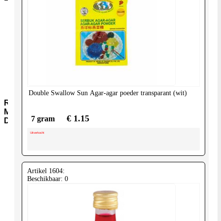
Aromawater
Kleur-
en-
Smaakstoffen
Gist-
AgarAgar
Suiker-
en-
siropen
Double Swallow Sun
Agar-agar poeder transparant (wit)
Rijst-
Meel-
€ 1.15
7 gram
Deegwaar
Uitverkocht
Meel-
Granen
Instant-
soepen
Artikel 1604:
Rijst-
Beschikbaar: 0
Jasmijn-
(pandan)
Rijst-
Basmati
Rijst-