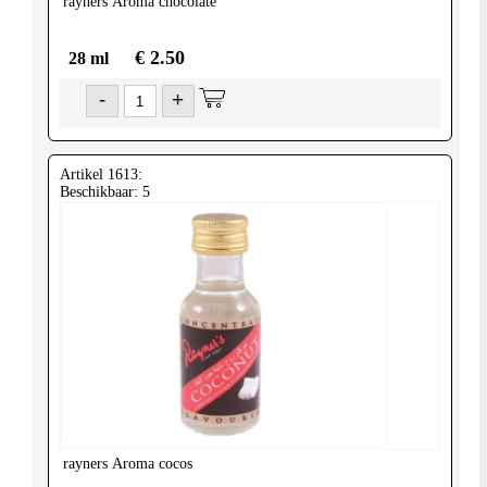
rayners
Aroma chocolate
€ 2.50
28 ml
-
+
Artikel 1613:
Beschikbaar: 5
rayners
Aroma cocos