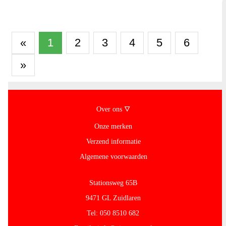
«
1
2
3
4
5
6
»
Over ons 🜄
Onze merken
Verzend informatie
Algemene voorwaarden
Stationsweg 65B
9471 GL Zuidlaren
Tel: 050 8510 682