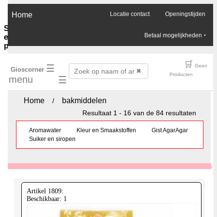
×
Home
Locatie contact
Openingstijden
Sauzen-
Betaal mogelijkheden
‣
en-
purees
Ghee-
🛒
☰
Geen
Gioscorner
olie-
✖
Producten
menu
☰
azijn
Soja-
sauzen-
Home
bakmiddelen
/
ketjap
Resultaat 1 - 16 van de 84 resultaten
Vis-
oester-
Aromawater
Kleur en Smaakstoffen
Gist AgarAgar
Chilli-
Suiker en siropen
sauzen
Pinda-
sauzen
Boemboes
Sambals
Currypasta
Artikel 1809:
Chutney
Beschikbaar: 1
Jam-
honing