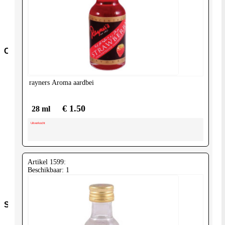
overig
Pasta-
en-
noodles
Conserven
Conserven-
fruit
rayners
Aroma aardbei
Cocos-
Producten
Granen-
€ 1.50
28 ml
peulvruchten
Conserven-
Uitverkocht
groente
Olijven-
Mezze
Conserven-
Artikel 1599:
vlees-
Beschikbaar: 1
vis
Tomaten
Snacks
Kroepoek