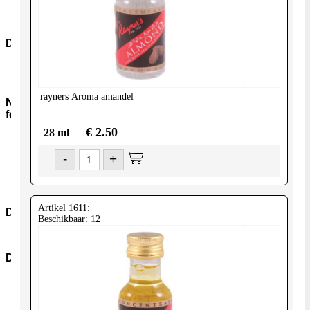
Snacks-
Snoep
Dranken
Frisdranken
Wijn
rayners
Aroma amandel
Non-
food
€ 2.50
28 ml
Kookmiddelen
Nonfood-
-
+
Overig
Boeken
Verzorging
Artikel 1611:
Diversen
Beschikbaar: 12
Diversen
Diepvries
Dvr-
Groenten
Dvr-