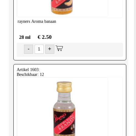
rayners
Aroma banaan
€ 2.50
28 ml
-
+
Artikel 1603:
Beschikbaar: 12