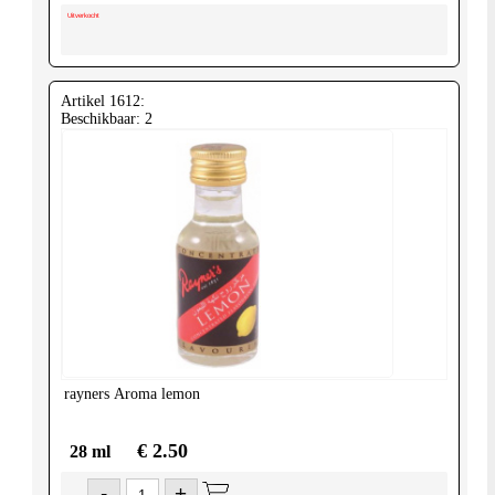
Uitverkocht
Artikel 1612:
Beschikbaar: 2
rayners
Aroma lemon
€ 2.50
28 ml
-
+