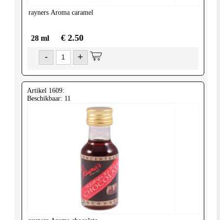
rayners
Aroma caramel
€ 2.50
28 ml
-
+
Artikel 1609:
Beschikbaar: 11