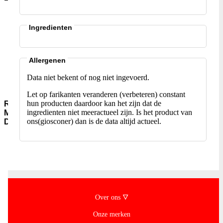
Aromawater
Kleur-
Ingredienten
en-
Smaakstoffen
Gist-
AgarAgar
Allergenen
Suiker-
Data niet bekent of nog niet ingevoerd.
en-
siropen
Let op farikanten veranderen (verbeteren) constant
hun producten daardoor kan het zijn dat de
Rijst-
ingredienten niet meeractueel zijn. Is het product van
Meel-
ons(giosconer) dan is de data altijd actueel.
Deegwaar
Meel-
Granen
Instant-
soepen
Rijst-
Jasmijn-
(pandan)
Over ons 🜄
Rijst-
Basmati
Onze merken
Rijst-