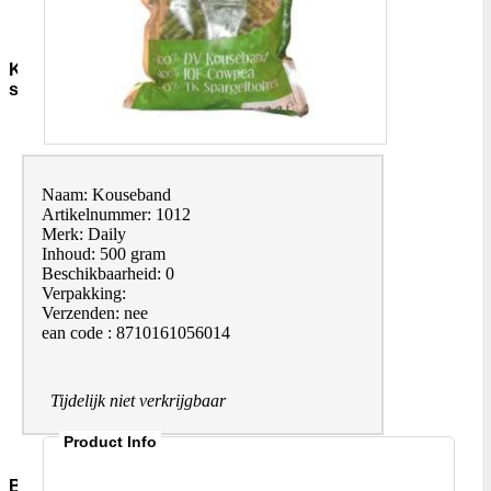
Sauzen-
overig
Kruiden-
specerijen
Bouillon-
Jus-
Zout
GC-
Naam: Kouseband
Kruidenmixen-
Artikelnummer: 1012
zonder-
Merk: Daily
zout
Inhoud: 500 gram
Thee
Beschikbaarheid: 0
Groenten
Verpakking:
Pepers
Verzenden: nee
Zaden-
ean code : 8710161056014
en-
Pitten
Bladkruiden
Tijdelijk niet verkrijgbaar
Specerijen
Andere-
Product Info
merken
Bakmiddelen