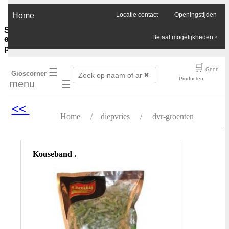
×
Home
Locatie contact
Openingstijden
Sauzen-
Betaal mogelijkheden
‣
en-
purees
Ghee-
🛒
☰
Geen
Gioscorner
olie-
✖
Producten
menu
☰
azijn
Soja-
sauzen-
<<
ketjap
Home
/
diepvries
/
dvr-groenten
Vis-
oester-
Chilli-
sauzen
Kouseband .
Pinda-
sauzen
Boemboes
Sambals
Currypasta
Chutney
Jam-
honing