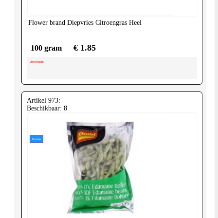
Flower brand
Diepvries Citroengras Heel
€ 1.85
100 gram
Uitverkocht
Artikel 973:
Beschikbaar: 8
Frozen