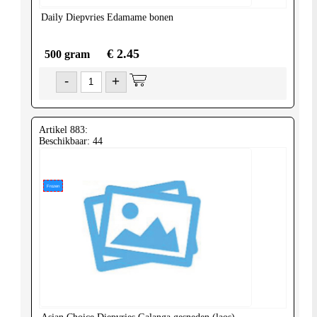
Daily
Diepvries Edamame bonen
€ 2.45
500 gram
-
+
Artikel 883:
Beschikbaar: 44
Frozen