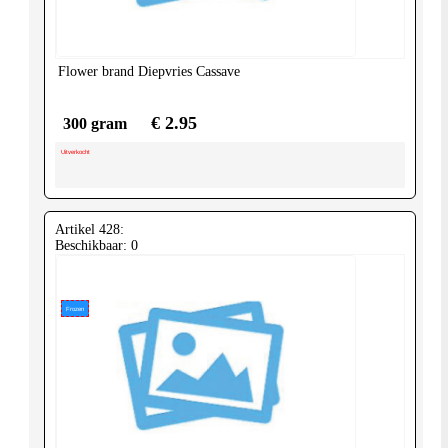
Flower brand
Diepvries Cassave
€ 2.95
300 gram
Uitverkocht
Artikel 428:
Beschikbaar: 0
Frozen