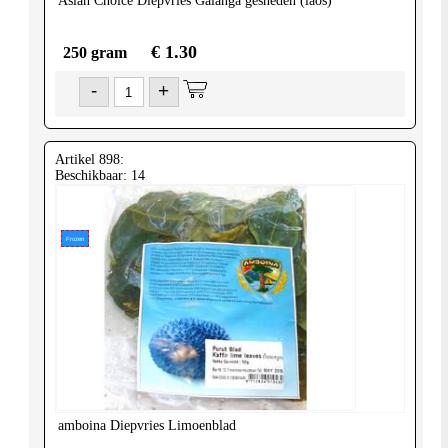
Asian Choice
Diepvries Galanga gesneden (laos)
€ 1.30
250 gram
-
+
Artikel 898:
Beschikbaar: 14
Frozen
amboina
Diepvries Limoenblad