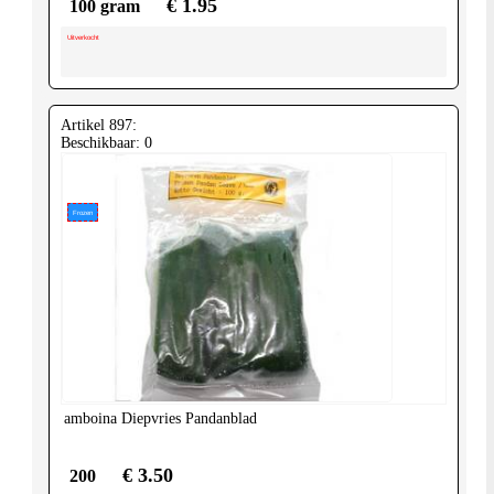
€ 1.95
100 gram
Uitverkocht
Artikel 897:
Beschikbaar: 0
Frozen
amboina
Diepvries Pandanblad
€ 3.50
200