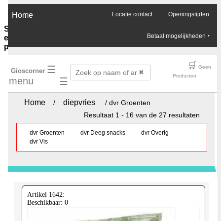
×
Home
Locatie contact
Openingstijden
Sauzen-
Betaal mogelijkheden
‣
en-
purees
Ghee-
🛒
☰
Geen
Gioscorner
olie-
✖
Producten
menu
☰
azijn
Soja-
sauzen-
Home
diepvries
/
/ dvr Groenten
ketjap
Resultaat 1 - 16 van de 27 resultaten
Vis-
oester-
dvr Groenten
dvr Deeg snacks
dvr Overig
Chilli-
dvr Vis
sauzen
Pinda-
sauzen
Boemboes
Sambals
Currypasta
Artikel 1642:
Chutney
Beschikbaar: 0
Jam-
honing