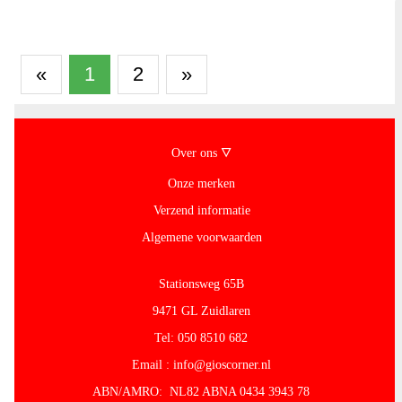
«
1
2
»
Over ons 🜄
Onze merken
Verzend informatie
Algemene voorwaarden
Stationsweg 65B
9471 GL Zuidlaren
Tel: 050 8510 682
Email : info@gioscorner.nl
ABN/AMRO: NL82 ABNA 0434 3943 78