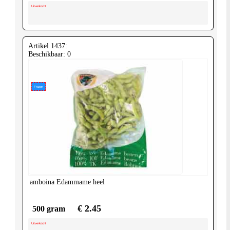
Uitverkocht
Artikel 1437:
Beschikbaar: 0
Frozen
amboina
Edammame heel
€ 2.45
500 gram
Uitverkocht