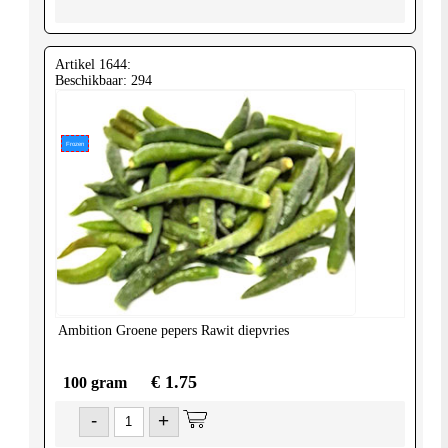
Artikel 1644:
Beschikbaar: 294
Frozen
Ambition
Groene pepers Rawit diepvries
€ 1.75
100 gram
-
+