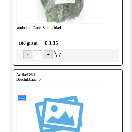
United-
Kingdom
amboina
Daon Salam blad
€ 3.35
100 gram
-
+
Artikel 891:
Beschikbaar: 0
Frozen