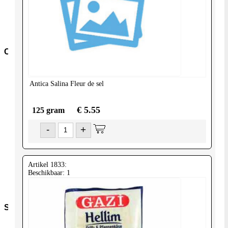
overig
Pasta-
en-
noodles
Conserven
Conserven-
fruit
Antica Salina
Fleur de sel
Cocos-
Producten
Granen-
€ 5.55
125 gram
peulvruchten
Conserven-
-
+
groente
Olijven-
Mezze
Conserven-
Artikel 1833:
vlees-
Beschikbaar: 1
vis
Tomaten
Snacks
Kroepoek