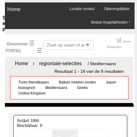
×
Home
Locatie contact
Openingstijden
Sauzen-
Betaal mogelijkheden
‣
en-
purees
Ghee-
🛒
☰
Geen
Gioscorner
olie-
✖
Producten
menu
☰
azijn
Soja-
sauzen-
Home
regioniale-selecties
/
/ Mediterraans
ketjap
Resultaat 1 - 16 van de 8 resultaten
Vis-
oester-
Turks Marokkaans
Balkan midden oosten
Japan
Chilli-
biologisch
Mediterraans
Grieks
sauzen
United-Kingdom
Pinda-
sauzen
Boemboes
Sambals
Currypasta
Artikel 1806:
Chutney
Beschikbaar: 0
Jam-
honing