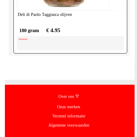
Deli di Paolo
Taggiasca olijven
€ 4.95
180 gram
Uitverkocht
Over ons 🜄
Onze merken
Verzend informatie
Algemene voorwaarden